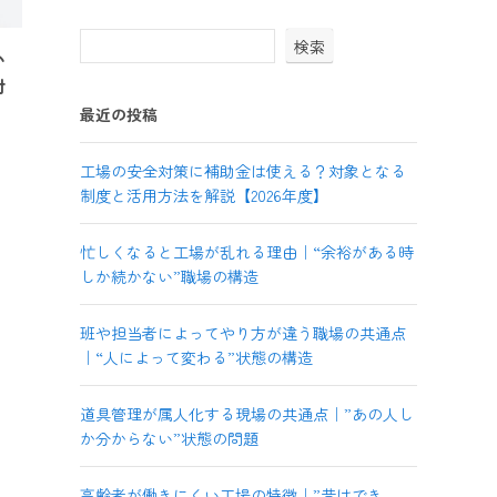
検索
い
対
最近の投稿
工場の安全対策に補助金は使える？対象となる
制度と活用方法を解説【2026年度】
忙しくなると工場が乱れる理由｜“余裕がある時
しか続かない”職場の構造
班や担当者によってやり方が違う職場の共通点
｜“人によって変わる”状態の構造
道具管理が属人化する現場の共通点｜”あの人し
か分からない”状態の問題
高齢者が働きにくい工場の特徴｜”昔はでき