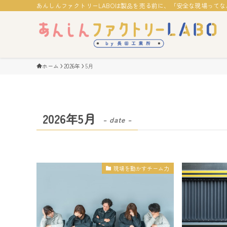
あんしんファクトリーLABOは製品を売る前に、「安全な現場って
ホーム
2026年
5月
2026年5月
– date –
現場を動かすチーム力